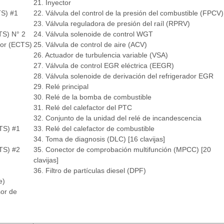
21. Inyector
TS) #1
22. Válvula del control de la presión del combustible (FPCV)
23. Válvula reguladora de presión del raíl (RPRV)
TS) N° 2
24. Válvula solenoide de control WGT
tor (ECTS)
25. Válvula de control de aire (ACV)
26. Actuador de turbulencia variable (VSA)
27. Válvula de control EGR eléctrica (EEGR)
28. Válvula solenoide de derivación del refrigerador EGR
29. Relé principal
30. Relé de la bomba de combustible
31. Relé del calefactor del PTC
32. Conjunto de la unidad del relé de incandescencia
TS) #1
33. Relé del calefactor de combustible
34. Toma de diagnosis (DLC) [16 clavijas]
TS) #2
35. Conector de comprobación multifunción (MPCC) [20
clavijas]
36. Filtro de partículas diesel (DPF)
e)
sor de