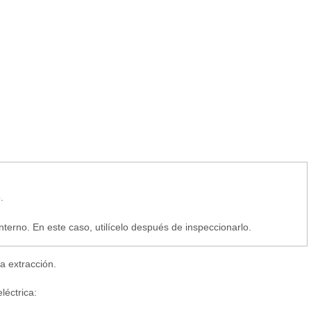
.
nterno. En este caso, utilícelo después de inspeccionarlo.
la extracción.
léctrica: