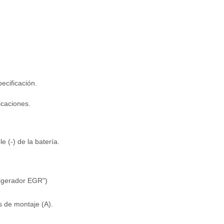
ecificación.
icaciones.
 (-) de la batería.
rigerador EGR")
s de montaje (A).