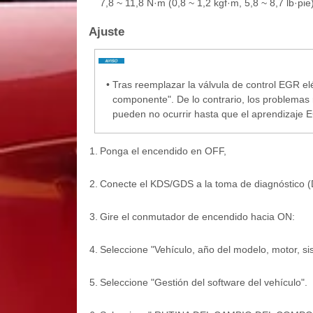
7,8 ~ 11,8 N·m (0,8 ~ 1,2 kgf·m, 5,8 ~ 8,7 lb·pie
Ajuste
•
Tras reemplazar la válvula de control EGR el
componente". De lo contrario, los problemas 
pueden no ocurrir hasta que el aprendizaje
1.
Ponga el encendido en OFF,
2.
Conecte el KDS/GDS a la toma de diagnóstico (
3.
Gire el conmutador de encendido hacia ON:
4.
Seleccione "Vehículo, año del modelo, motor, si
5.
Seleccione "Gestión del software del vehículo".