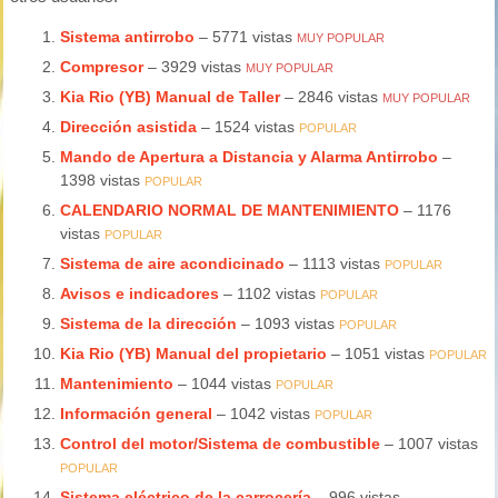
Sistema antirrobo
– 5771 vistas
MUY POPULAR
Compresor
– 3929 vistas
MUY POPULAR
Kia Rio (YB) Manual de Taller
– 2846 vistas
MUY POPULAR
Dirección asistida
– 1524 vistas
POPULAR
Mando de Apertura a Distancia y Alarma Antirrobo
–
1398 vistas
POPULAR
CALENDARIO NORMAL DE MANTENIMIENTO
– 1176
vistas
POPULAR
Sistema de aire acondicinado
– 1113 vistas
POPULAR
Avisos e indicadores
– 1102 vistas
POPULAR
Sistema de la dirección
– 1093 vistas
POPULAR
Kia Rio (YB) Manual del propietario
– 1051 vistas
POPULAR
Mantenimiento
– 1044 vistas
POPULAR
Información general
– 1042 vistas
POPULAR
Control del motor/Sistema de combustible
– 1007 vistas
POPULAR
Sistema eléctrico de la carrocería
– 996 vistas