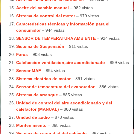
Aceite del cambio manual
– 982 vistas
Sistema de control del motor
– 979 vistas
Características técnicas y Información para el
consumidor
– 944 vistas
SENSOR DE TEMPERATURA AMBIENTE
– 924 vistas
Sistema de Suspensión
– 911 vistas
Faros
– 903 vistas
Calefaccion,ventilacion,aire acondicionado
– 899 vistas
Sensor MAF
– 894 vistas
Sistema electrico de motor
– 891 vistas
Sensor de temperatura del evaporador
– 886 vistas
Sistema de arranque
– 885 vistas
Unidad de control del aire acondicionado y del
calefactor (MANUAL)
– 880 vistas
Unidad de audio
– 878 vistas
Mantenimiento
– 868 vistas
Sistema de seguridad del vehículo
– 867 vistas