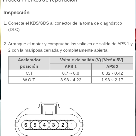
Inspección
1.
Conecte el KDS/GDS al conector de la toma de diagnóstico
(DLC).
2.
Arranque el motor y compruebe los voltajes de salida de APS 1 y
2 con la mariposa cerrada y completamente abierta.
Acelerador
Voltaje de salida (V) [Vref = 5V]
posición
APS 1
APS 2
C.T
0,7 ~ 0,8
0,32 - 0,42
W.O.T
3.98 - 4.22
1.93 ~ 2.17