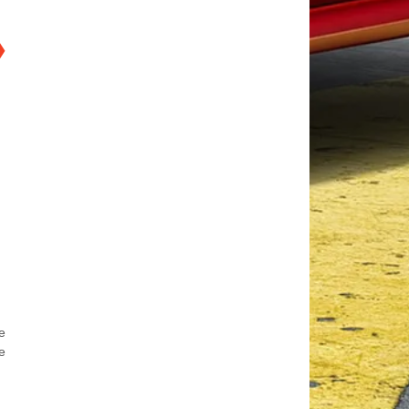
❯
e
e