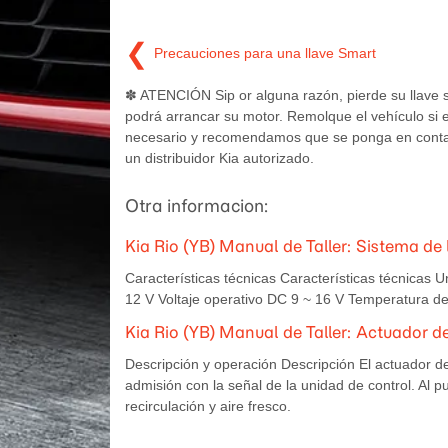
❮
Precauciones para una llave Smart
✽ ATENCIÓN Sip or alguna razón, pierde su llave 
podrá arrancar su motor. Remolque el vehículo si 
necesario y recomendamos que se ponga en conta
un distribuidor Kia autorizado.
Otra informacion:
Kia Rio (YB) Manual de Taller: Sistema de l
Características técnicas Características técnicas 
12 V Voltaje operativo DC 9 ~ 16 V Temperatura de
Kia Rio (YB) Manual de Taller: Actuador d
Descripción y operación Descripción El actuador de
admisión con la señal de la unidad de control. Al p
recirculación y aire fresco.