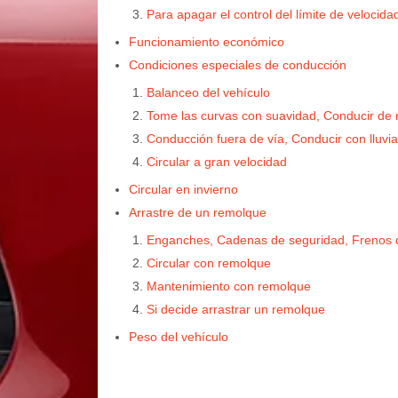
Para apagar el control del límite de velocida
Funcionamiento económico
Condiciones especiales de conducción
Balanceo del vehículo
Tome las curvas con suavidad, Conducir de
Conducción fuera de vía, Conducir con lluvi
Circular a gran velocidad
Circular en invierno
Arrastre de un remolque
Enganches, Cadenas de seguridad, Frenos 
Circular con remolque
Mantenimiento con remolque
Si decide arrastrar un remolque
Peso del vehículo