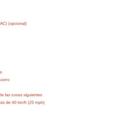
HAC) (opcional)
ro
rucero
de las cosas siguientes
 más de 40 km/h (25 mph)