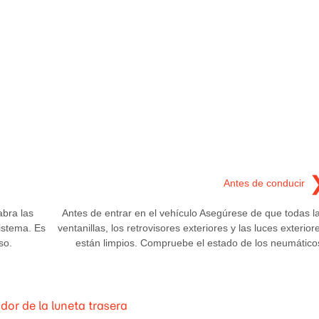
Antes de conducir
abra las
Antes de entrar en el vehículo Asegúrese de que todas l
sistema. Es
ventanillas, los retrovisores exteriores y las luces exterior
so.
están limpios. Compruebe el estado de los neumático
or de la luneta trasera