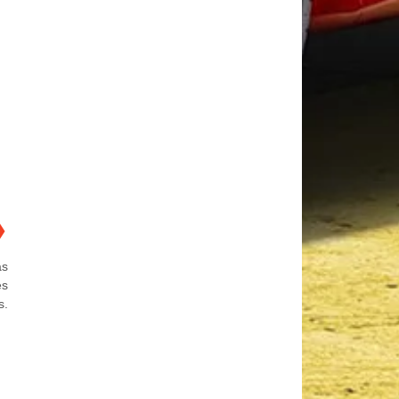
❯
as
es
s.