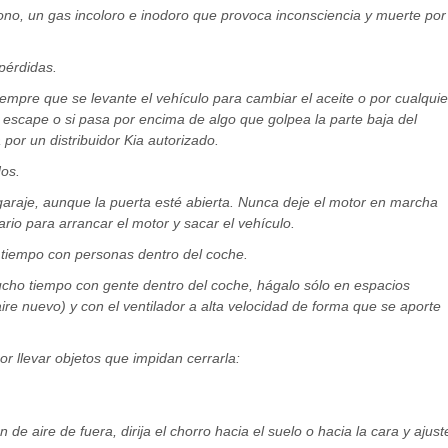
o, un gas incoloro e inodoro que provoca inconsciencia y muerte por
pérdidas.
mpre que se levante el vehículo para cambiar el aceite o por cualquie
 escape o si pasa por encima de algo que golpea la parte baja del
or un distribuidor Kia autorizado.
os.
 garaje, aunque la puerta esté abierta. Nunca deje el motor en marcha
io para arrancar el motor y sacar el vehículo.
o tiempo con personas dentro del coche.
mucho tiempo con gente dentro del coche, hágalo sólo en espacios
aire nuevo) y con el ventilador a alta velocidad de forma que se aporte
or llevar objetos que impidan cerrarla:
 de aire de fuera, dirija el chorro hacia el suelo o hacia la cara y ajust