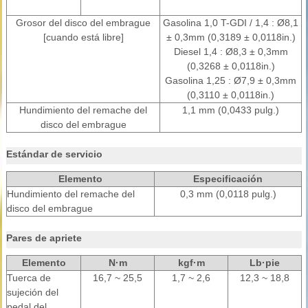
Grosor del disco del embrague
Gasolina 1,0 T-GDI / 1,4 : Ø8,1
[cuando está libre]
± 0,3mm (0,3189 ± 0,0118in.)
Diesel 1,4 : Ø8,3 ± 0,3mm
(0,3268 ± 0,0118in.)
Gasolina 1,25 : Ø7,9 ± 0,3mm
(0,3110 ± 0,0118in.)
Hundimiento del remache del
1,1 mm (0,0433 pulg.)
disco del embrague
Estándar de servicio
Elemento
Especificación
Hundimiento del remache del
0,3 mm (0,0118 pulg.)
disco del embrague
Pares de apriete
Elemento
N·m
kgf·m
Lb·pie
Tuerca de
16,7 ~ 25,5
1,7 ~ 2,6
12,3 ~ 18,8
sujeción del
pedal del