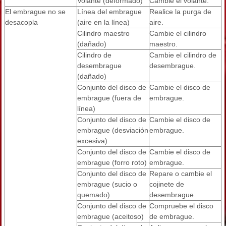
Volante (deformado)
Cambie el volante.
El embrague no se
Línea del embrague
Realice la purga de
desacopla
(aire en la línea)
aire.
Cilindro maestro
Cambie el cilindro
(dañado)
maestro.
Cilindro de
Cambie el cilindro de
desembrague
desembrague.
(dañado)
Conjunto del disco de
Cambie el disco de
embrague (fuera de
embrague.
línea)
Conjunto del disco de
Cambie el disco de
embrague (desviación
embrague.
excesiva)
Conjunto del disco de
Cambie el disco de
embrague (forro roto)
embrague.
Conjunto del disco de
Repare o cambie el
embrague (sucio o
cojinete de
quemado)
desembrague.
Conjunto del disco de
Compruebe el disco
embrague (aceitoso)
de embrague.