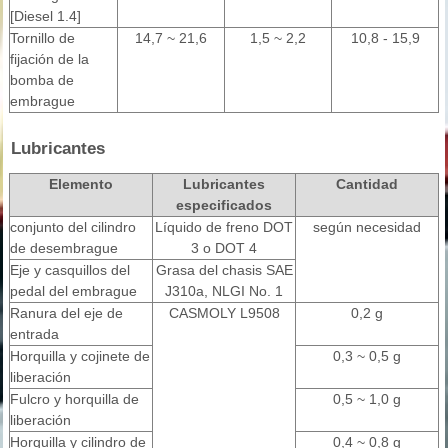
[Diesel 1.4]
Tornillo de
14,7 ~ 21,6
1,5 ~ 2,2
10,8 - 15,9
fijación de la
bomba de
embrague
Lubricantes
Elemento
Lubricantes
Cantidad
especificados
conjunto del cilindro
Líquido de freno DOT
según necesidad
de desembrague
3 o DOT 4
Eje y casquillos del
Grasa del chasis SAE
pedal del embrague
J310a, NLGI No. 1
Ranura del eje de
CASMOLY L9508
0,2 g
entrada
Horquilla y cojinete de
0,3 ~ 0,5 g
liberación
Fulcro y horquilla de
0,5 ~ 1,0 g
liberación
Horquilla y cilindro de
0,4 ~ 0,8 g