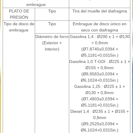
embrague
PLATO DE
Tipo
Tira del muelle del diafragma
PRESIÓN
Tipo de disco de
Tipo
Embrague de disco único en
embrague
seco con diafragma
Diámetro de forro
Gasolina 1,4 : Ø200 ± 1 × Ø130
(Exterior ×
+ 0,8mm
interior)
(Ø7,8740±0,0394 ×
Ø5,1181+0,0315in.)
Gasolina 1,0 T-GDI : Ø225 ± 1 ×
Ø155 + 0,8mm
(Ø8,8583±0,0394 ×
Ø6,1024+0,0315in.)
Gasolina 1,25 : Ø225 ± 1 ×
Ø130 + 0,8mm
(Ø7,4803±0,0394 ×
Ø5,1181+0,0315in.)
Diesel 1,4 : Ø235 ± 1 × Ø155 +
0,8mm
(Ø9,2520±0,0394 ×
Ø6,1024+0,0315in.)