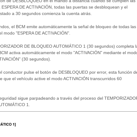
botón de DESBLOQUEO en el mando a distancia cuando se cumplen las
a ESPERA DE ACTIVACIÓN, todas las puertas se desbloquean y el
stado a 30 segundos comienza la cuenta atrás.
ndos, el BCM emite automáticamente la señal de bloqueo de todas las
a el modo "ESPERA DE ACTIVACIÓN".
PORIZADOR DE BLOQUEO AUTOMÁTICO 1 (30 segundos) completa l
l BCM activa automáticamente el modo "ACTIVACIÓN" mediante el mod
IVACIÓN" (30 segundos).
el conductor pulse el botón de DESBLOQUEO por error, esta función d
e que el vehículo active el modo ACTIVACIÓN transcurridos 60
 seguridad sigue parpadeando a través del proceso del TEMPORIZADO
UTOMÁTICO 1.