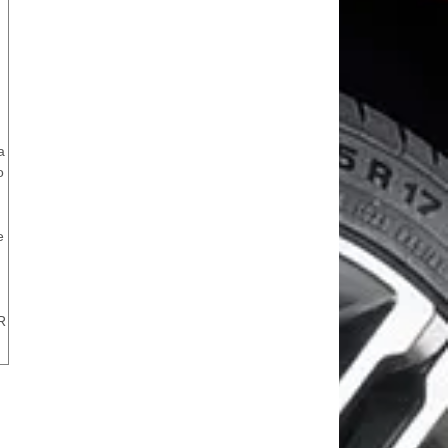
a
o
e
R