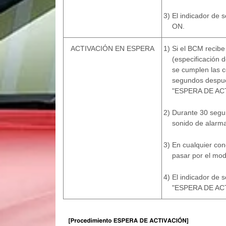
3)
El indicador de
ON.
ACTIVACIÓN EN ESPERA
1)
Si el BCM recibe
(especificación d
se cumplen las 
segundos después
"ESPERA DE AC
2)
Durante 30 seg
sonido de alarm
3)
En cualquier con
pasar por el m
4)
El indicador de
"ESPERA DE AC