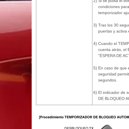
2)
Si se pulsa el 
condiciones par
temporizador aju
3)
Tras los 30 segu
puertas y activ
4)
Cuando el TEM
cuenta atrás, e
"ESPERA DE ACT
5)
En caso de que 
seguridad permit
segundos.
6)
El indicador de
DE BLOQUEO A