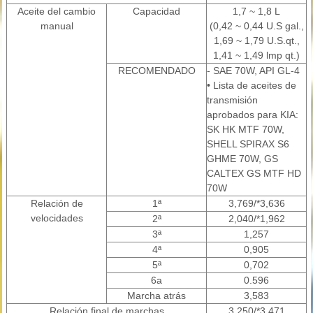
Aceite del cambio
Capacidad
1,7 ~ 1,8 L
manual
(0,42 ~ 0,44 U.S gal.,
1,69 ~ 1,79 U.S.qt.,
1,41 ~ 1,49 lmp qt.)
RECOMENDADO
- SAE 70W, API GL-4
• Lista de aceites de
transmisión
aprobados para KIA:
SK HK MTF 70W,
SHELL SPIRAX S6
GHME 70W, GS
CALTEX GS MTF HD
70W
Relación de
1ª
3,769/*3,636
velocidades
2ª
2,040/*1,962
3ª
1,257
4ª
0,905
5ª
0,702
6a
0.596
Marcha atrás
3,583
Relación final de marchas
3,250/*3,471