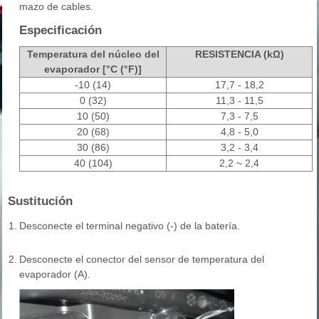
mazo de cables.
Especificación
Temperatura del núcleo del
RESISTENCIA (kΩ)
evaporador [°C (°F)]
-10 (14)
17,7 - 18,2
0 (32)
11,3 - 11,5
10 (50)
7,3 - 7,5
20 (68)
4,8 - 5,0
30 (86)
3,2 - 3,4
40 (104)
2,2 ~ 2,4
Sustitución
1.
Desconecte el terminal negativo (-) de la batería.
2.
Desconecte el conector del sensor de temperatura del
evaporador (A).