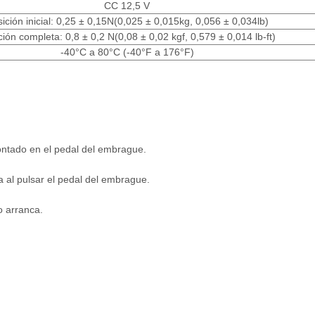
CC 12,5 V
ición inicial: 0,25 ± 0,15N(0,025 ± 0,015kg, 0,056 ± 0,034lb)
ción completa: 0,8 ± 0,2 N(0,08 ± 0,02 kgf, 0,579 ± 0,014 lb-ft)
-40°C a 80°C (-40°F a 176°F)
ontado en el pedal del embrague.
a al pulsar el pedal del embrague.
o arranca.