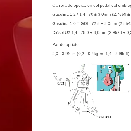
Carrera de operación del pedal del embra
Gasolina 1,2 / 1,4 : 70 ± 3,0mm (2,7559 ± 
Gasolina 1,0 T-GDI : 72,5 ± 3,0mm (2,8543
Diésel U2 1,4 : 75,0 ± 3,0mm (2,9528 ± 0,
Par de apriete:
2,0 - 3,9N·m (0,2 - 0,4kg·m, 1,4 - 2,9lb·ft)