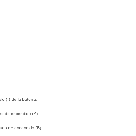
 (-) de la batería.
eo de encendido (A).
queo de encendido (B).