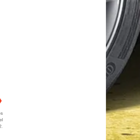
❯
es
el
2.