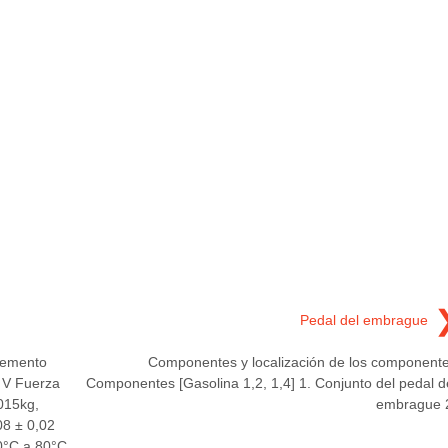
Pedal del embrague
Elemento
Componentes y localización de los component
5 V Fuerza
Componentes [Gasolina 1,2, 1,4] 1. Conjunto del pedal d
,015kg,
embrague 
08 ± 0,02
40°C a 80°C