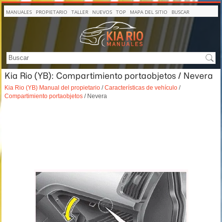
MANUALES
PROPIETARIO
TALLER
NUEVOS
TOP
MAPA DEL SITIO
BUSCAR
Kia Rio (YB): Compartimiento portaobjetos / Nevera
Kia Rio (YB) Manual del propietario
/
Características de vehículo
/
Compartimiento portaobjetos
/ Nevera