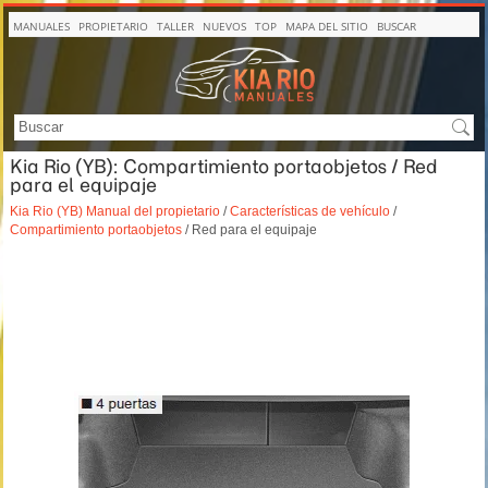
MANUALES
PROPIETARIO
TALLER
NUEVOS
TOP
MAPA DEL SITIO
BUSCAR
Kia Rio (YB): Compartimiento portaobjetos / Red
para el equipaje
Kia Rio (YB) Manual del propietario
/
Características de vehículo
/
Compartimiento portaobjetos
/ Red para el equipaje