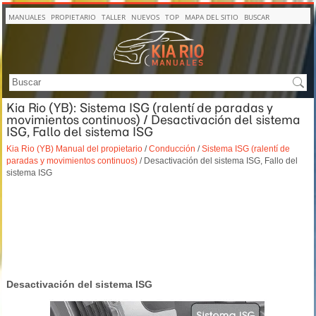
MANUALES
PROPIETARIO
TALLER
NUEVOS
TOP
MAPA DEL SITIO
BUSCAR
Kia Rio (YB): Sistema ISG (ralentí de paradas y
movimientos continuos) / Desactivación del sistema
ISG, Fallo del sistema ISG
Kia Rio (YB) Manual del propietario
/
Conducción
/
Sistema ISG (ralentí de
paradas y movimientos continuos)
/ Desactivación del sistema ISG, Fallo del
sistema ISG
Desactivación del sistema ISG