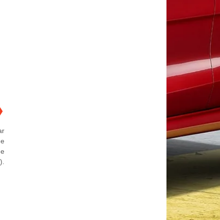
❯
ar
de
de
).