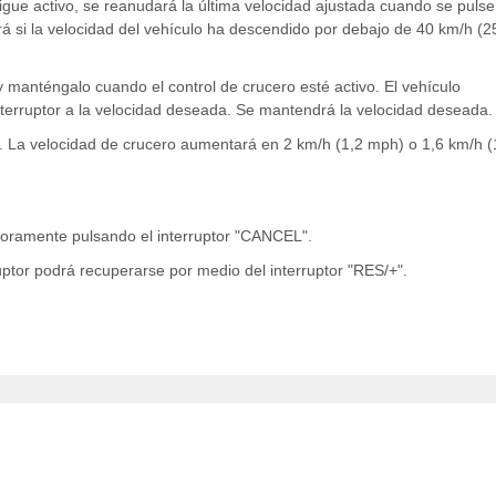
igue activo, se reanudará la última velocidad ajustada cuando se pulse
rá si la velocidad del vehículo ha descendido por debajo de 40 km/h (2
y manténgalo cuando el control de crucero esté activo. El vehículo
terruptor a la velocidad deseada. Se mantendrá la velocidad deseada.
e. La velocidad de crucero aumentará en 2 km/h (1,2 mph) o 1,6 km/h (
poramente pulsando el interruptor "CANCEL".
uptor podrá recuperarse por medio del interruptor "RES/+".