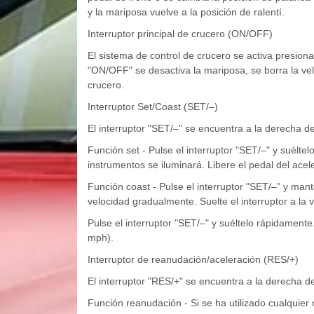
y la mariposa vuelve a la posición de ralentí.
Interruptor principal de crucero (ON/OFF)
El sistema de control de crucero se activa presionan
"ON/OFF" se desactiva la mariposa, se borra la v
crucero.
Interruptor Set/Coast (SET/–)
El interruptor "SET/–" se encuentra a la derecha de
Función set - Pulse el interruptor "SET/–" y suélte
instrumentos se iluminará. Libere el pedal del ac
Función coast - Pulse el interruptor "SET/–" y mant
velocidad gradualmente. Suelte el interruptor a l
Pulse el interruptor "SET/–" y suéltelo rápidament
mph).
Interruptor de reanudación/aceleración (RES/+)
El interruptor "RES/+" se encuentra a la derecha de
Función reanudación - Si se ha utilizado cualquier