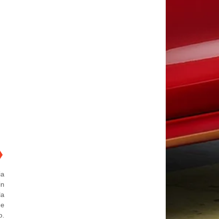
❯
ia
in
la
de
o.