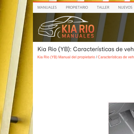
MANUALES
PROPIETARIO
TALLER
NUEVOS
Kia Rio (YB): Características de veh
Kia Rio (YB) Manual del propietario
/
Características de veh