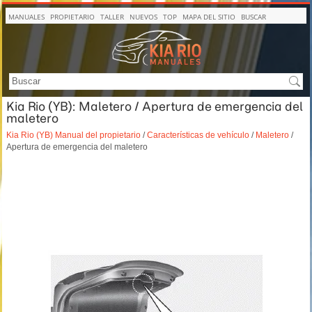
MANUALES
PROPIETARIO
TALLER
NUEVOS
TOP
MAPA DEL SITIO
BUSCAR
Kia Rio (YB): Maletero / Apertura de emergencia del
maletero
Kia Rio (YB) Manual del propietario
/
Características de vehículo
/
Maletero
/
Apertura de emergencia del maletero