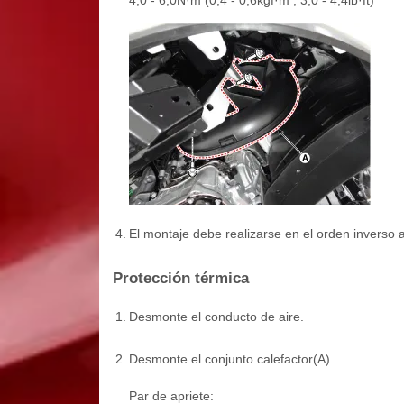
4,0 - 6,0N·m (0,4 - 0,6kgf·m , 3,0 - 4,4lb·ft)
4.
El montaje debe realizarse en el orden inverso 
Protección térmica
1.
Desmonte el conducto de aire.
2.
Desmonte el conjunto calefactor(A).
Par de apriete: