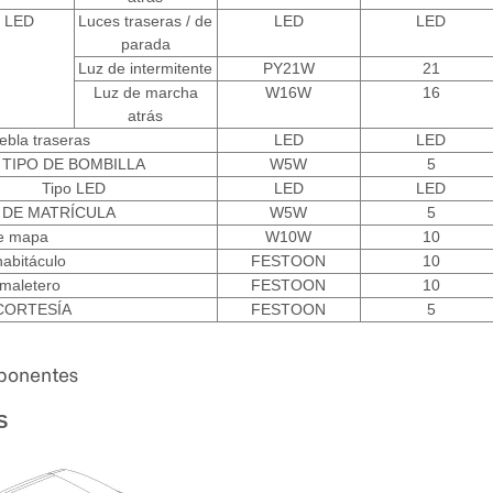
o LED
Luces traseras / de
LED
LED
parada
Luz de intermitente
PY21W
21
Luz de marcha
W16W
16
atrás
ebla traseras
LED
LED
TIPO DE BOMBILLA
W5W
5
Tipo LED
LED
LED
 DE MATRÍCULA
W5W
5
e mapa
W10W
10
habitáculo
FESTOON
10
 maletero
FESTOON
10
CORTESÍA
FESTOON
5
mponentes
S