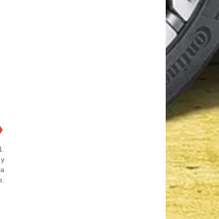
❯
1.
 y
la
e.