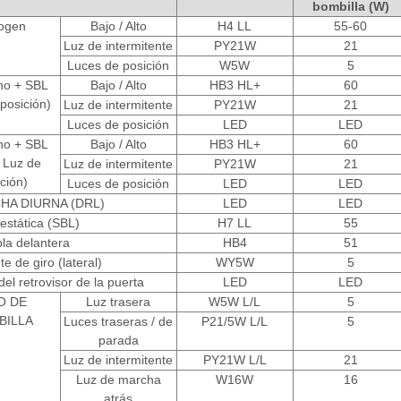
bombilla (W)
ogen
Bajo / Alto
H4 LL
55-60
Luz de intermitente
PY21W
21
Luces de posición
W5W
5
no + SBL
Bajo / Alto
HB3 HL+
60
posición)
Luz de intermitente
PY21W
21
Luces de posición
LED
LED
no + SBL
Bajo / Alto
HB3 HL+
60
 Luz de
Luz de intermitente
PY21W
21
ción)
Luces de posición
LED
LED
HA DIURNA (DRL)
LED
LED
 estática (SBL)
H7 LL
55
bla delantera
HB4
51
e de giro (lateral)
WY5W
5
del retrovisor de la puerta
LED
LED
O DE
Luz trasera
W5W L/L
5
BILLA
Luces traseras / de
P21/5W L/L
5
parada
Luz de intermitente
PY21W L/L
21
Luz de marcha
W16W
16
atrás