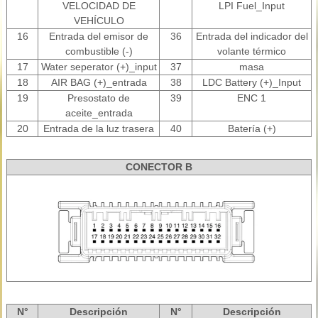
VELOCIDAD DE
LPI Fuel_Input
VEHÍCULO
16
Entrada del emisor de
36
Entrada del indicador del
combustible (-)
volante térmico
17
Water seperator (+)_input
37
masa
18
AIR BAG (+)_entrada
38
LDC Battery (+)_Input
19
Presostato de
39
ENC 1
aceite_entrada
20
Entrada de la luz trasera
40
Batería (+)
CONECTOR B
N°
Descripción
N°
Descripción