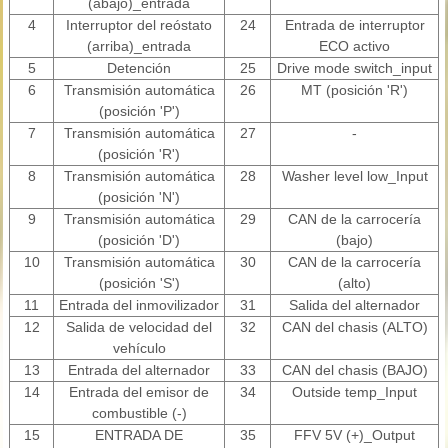
(abajo)_entrada
4
Interruptor del reóstato
24
Entrada de interruptor
(arriba)_entrada
ECO activo
5
Detención
25
Drive mode switch_input
6
Transmisión automática
26
MT (posición 'R')
(posición 'P')
7
Transmisión automática
27
-
(posición 'R')
8
Transmisión automática
28
Washer level low_Input
(posición 'N')
9
Transmisión automática
29
CAN de la carrocería
(posición 'D')
(bajo)
10
Transmisión automática
30
CAN de la carrocería
(posición 'S')
(alto)
11
Entrada del inmovilizador
31
Salida del alternador
12
Salida de velocidad del
32
CAN del chasis (ALTO)
vehículo
13
Entrada del alternador
33
CAN del chasis (BAJO)
14
Entrada del emisor de
34
Outside temp_Input
combustible (-)
15
ENTRADA DE
35
FFV 5V (+)_Output