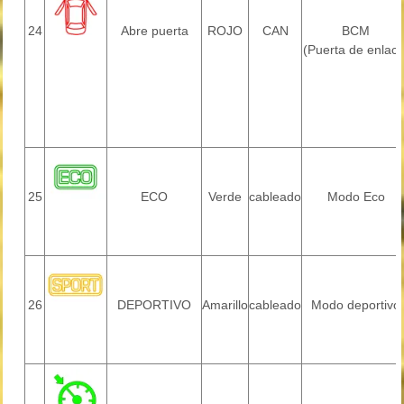
24
Abre puerta
ROJO
CAN
BCM
(Puerta de enlace
25
ECO
Verde
cableado
Modo Eco
26
DEPORTIVO
Amarillo
cableado
Modo deportivo