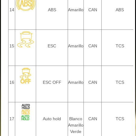
14
ABS
Amarillo
CAN
ABS
15
ESC
Amarillo
CAN
TCS
16
ESC OFF
Amarillo
CAN
TCS
17
Auto hold
Blanco
CAN
TCS
Amarillo
Verde