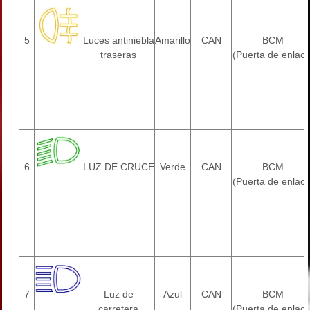
5
Luces antiniebla
Amarillo
CAN
BCM
traseras
(Puerta de enlace
6
LUZ DE CRUCE
Verde
CAN
BCM
(Puerta de enlace
7
Luz de
Azul
CAN
BCM
carretera
(Puerta de enlace