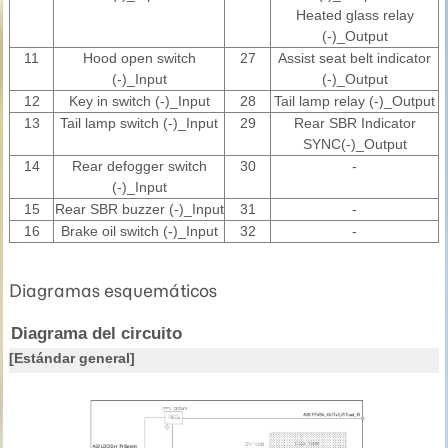
Heated glass relay
(-)_Output
11
Hood open switch
27
Assist seat belt indicator
(-)_Input
(-)_Output
12
Key in switch (-)_Input
28
Tail lamp relay (-)_Output
13
Tail lamp switch (-)_Input
29
Rear SBR Indicator
SYNC(-)_Output
14
Rear defogger switch
30
-
(-)_Input
15
Rear SBR buzzer (-)_Input
31
-
16
Brake oil switch (-)_Input
32
-
Diagramas esquemáticos
Diagrama del circuito
[Estándar general]