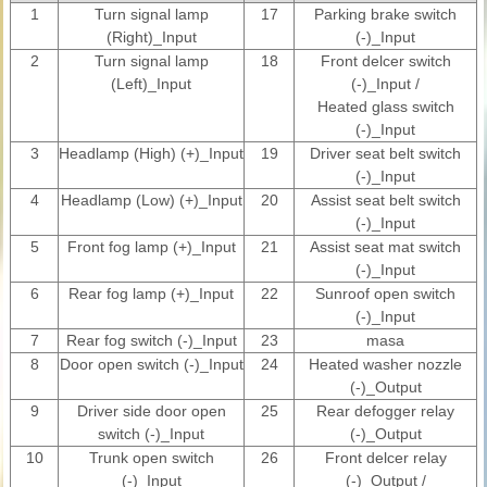
1
Turn signal lamp
17
Parking brake switch
(Right)_Input
(-)_Input
2
Turn signal lamp
18
Front delcer switch
(Left)_Input
(-)_Input /
Heated glass switch
(-)_Input
3
Headlamp (High) (+)_Input
19
Driver seat belt switch
(-)_Input
4
Headlamp (Low) (+)_Input
20
Assist seat belt switch
(-)_Input
5
Front fog lamp (+)_Input
21
Assist seat mat switch
(-)_Input
6
Rear fog lamp (+)_Input
22
Sunroof open switch
(-)_Input
7
Rear fog switch (-)_Input
23
masa
8
Door open switch (-)_Input
24
Heated washer nozzle
(-)_Output
9
Driver side door open
25
Rear defogger relay
switch (-)_Input
(-)_Output
10
Trunk open switch
26
Front delcer relay
(-)_Input
(-)_Output /