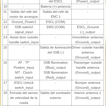
del ESCL
(Power)_output
10
-
Batería (+) potencia
-
11
Salida del relé del
Salida del relé de
-
motor de arranque
ENC 1
12
Ground_Power1
ESCL (COM)
-
13
SSB switch2
EMS (COM)
ESCL_Ground
signal_input
(-)_output
14
Assist door outside
-
Immobilizer antenna
handle switch_input
(Ground)_output
15
-
Salida de iluminación
Driver outside handle
del SSB (-)
antenna
(Ground)_output
16
AT : "P"
SSB Illumination
Passenger outside
Positon_input
(Blue)_output
handle antenna
MT : Clutch
SSB Illumination
(Ground)_output
switch_input
(Red)_output
17
ESCL Unlock
-
Bumper antenna
switch_input
(Ground)_output
18
Entrada del sensor
Salida del zumbador
Interior antenna 1
de velocidad de la
exterior
(Ground)_output
rueda