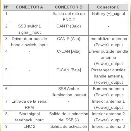
N°
CONECTOR A
CONECTOR B
Conector C
1
-
Salida del relé de
Battery (+)_signal
ENC 2
2
SSB switch1
CAN P (Bajo)
-
signal_input
3
Driver door outside
CAN P (Alto)
Immobilizer antenna
handle switch_input
(Power)_output
4
-
C-CAN [Alta]
Driver outside handle
antenna
(Power)_output
5
-
C-CAN [Baja]
Passenger outside
handle antenna
(Power)_output
6
-
SSB Amber
Bumper antenna
illumination_output
(Power)_output
7
Entrada de la señal
-
Interior antenna 1
RPM
(Power)_output
8
Start signal
Salida de iluminación
Interior antenna 2
feedback_input
del SSB (-)
(Power)_output
9
ENC 2
Salida de activación
Interior antenna 3