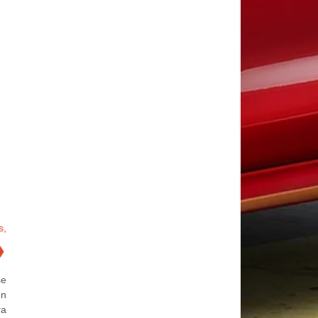
s,
❯
se
on
ra