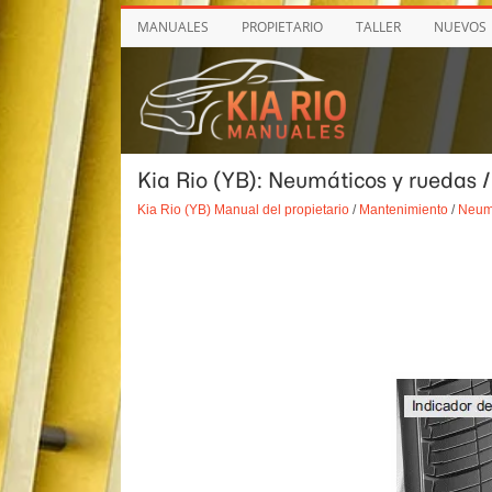
MANUALES
PROPIETARIO
TALLER
NUEVOS
Kia Rio (YB): Neumáticos y ruedas /
Kia Rio (YB) Manual del propietario
/
Mantenimiento
/
Neumá