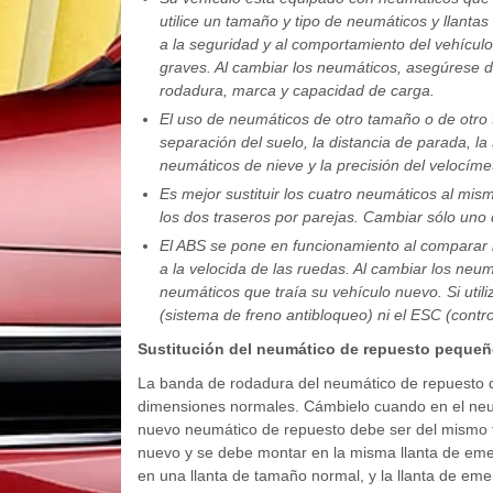
utilice un tamaño y tipo de neumáticos y llantas
a la seguridad y al comportamiento del vehícul
graves. Al cambiar los neumáticos, asegúrese de
rodadura, marca y capacidad de carga.
El uso de neumáticos de otro tamaño o de otro 
separación del suelo, la distancia de parada, la
neumáticos de nieve y la precisión del velocíme
Es mejor sustituir los cuatro neumáticos al mism
los dos traseros por parejas. Cambiar sólo uno 
El ABS se pone en funcionamiento al comparar l
a la velocida de las ruedas. Al cambiar los neu
neumáticos que traía su vehículo nuevo. Si uti
(sistema de freno antibloqueo) ni el ESC (contro
Sustitución del neumático de repuesto pequeñ
La banda de rodadura del neumático de repuesto d
dimensiones normales. Cámbielo cuando en el neum
nuevo neumático de repuesto debe ser del mismo t
nuevo y se debe montar en la misma llanta de eme
en una llanta de tamaño normal, y la llanta de em