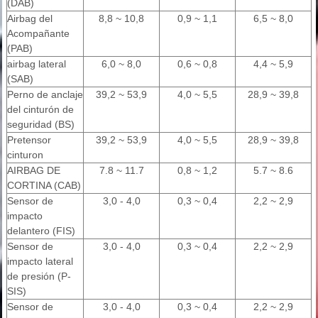
(DAB)
Airbag del
8,8 ~ 10,8
0,9 ~ 1,1
6,5 ~ 8,0
Acompañante
(PAB)
airbag lateral
6,0 ~ 8,0
0,6 ~ 0,8
4,4 ~ 5,9
(SAB)
Perno de anclaje
39,2 ~ 53,9
4,0 ~ 5,5
28,9 ~ 39,8
del cinturón de
seguridad (BS)
Pretensor
39,2 ~ 53,9
4,0 ~ 5,5
28,9 ~ 39,8
cinturon
AIRBAG DE
7.8 ~ 11.7
0,8 ~ 1,2
5.7 ~ 8.6
CORTINA (CAB)
Sensor de
3,0 - 4,0
0,3 ~ 0,4
2,2 ~ 2,9
impacto
delantero (FIS)
Sensor de
3,0 - 4,0
0,3 ~ 0,4
2,2 ~ 2,9
impacto lateral
de presión (P-
SIS)
Sensor de
3,0 - 4,0
0,3 ~ 0,4
2,2 ~ 2,9