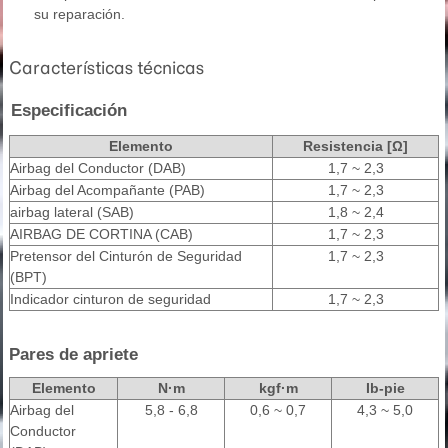
su reparación.
Características técnicas
Especificación
Elemento
Resistencia [Ω]
Airbag del Conductor (DAB)
1,7 ~ 2,3
Airbag del Acompañante (PAB)
1,7 ~ 2,3
airbag lateral (SAB)
1,8 ~ 2,4
AIRBAG DE CORTINA (CAB)
1,7 ~ 2,3
Pretensor del Cinturón de Seguridad
1,7 ~ 2,3
(BPT)
Indicador cinturon de seguridad
1,7 ~ 2,3
Pares de apriete
Elemento
N·m
kgf·m
Ib-pie
Airbag del
5,8 - 6,8
0,6 ~ 0,7
4,3 ~ 5,0
Conductor