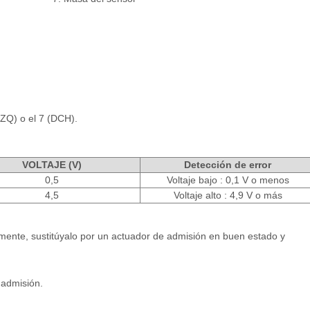
IZQ) o el 7 (DCH).
VOLTAJE (V)
Detección de error
0,5
Voltaje bajo : 0,1 V o menos
4,5
Voltaje alto : 4,9 V o más
amente, sustitúyalo por un actuador de admisión en buen estado y
 admisión.