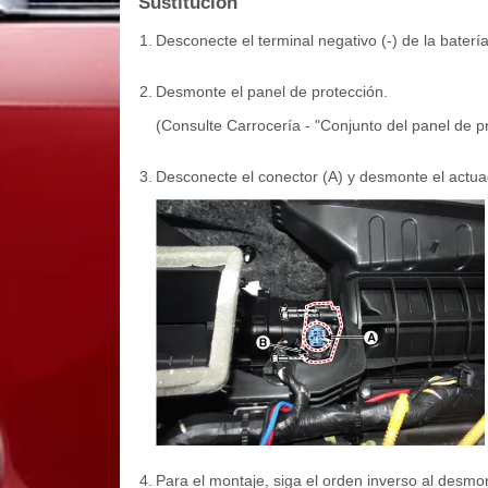
Sustitución
1.
Desconecte el terminal negativo (-) de la batería
2.
Desmonte el panel de protección.
(Consulte Carrocería - "Conjunto del panel de pr
3.
Desconecte el conector (A) y desmonte el actuado
4.
Para el montaje, siga el orden inverso al desmon