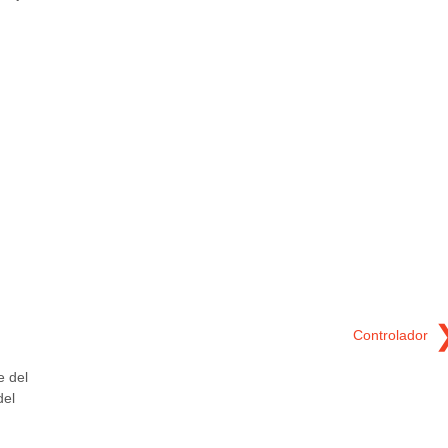
Controlador
e del
del