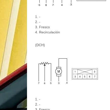
1. -
2. -
3. Fresco
4. Recirculación
(DCH)
1. -
2. -
3. Fresco