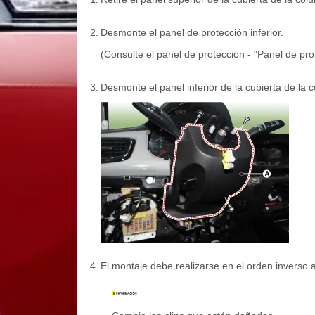
2.
Desmonte el panel de protección inferior.
(Consulte el panel de protección - "Panel de prot
3.
Desmonte el panel inferior de la cubierta de la c
4.
El montaje debe realizarse en el orden inverso 