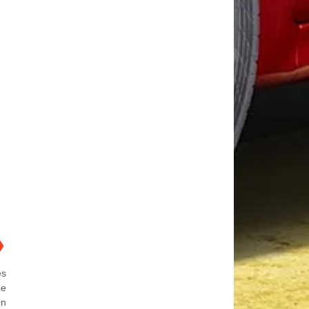
❯
es
de
ón