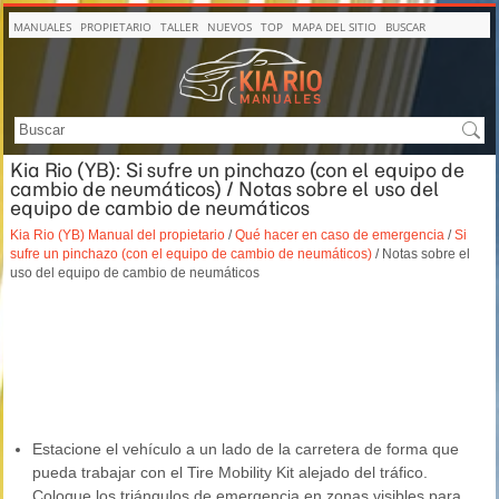
MANUALES
PROPIETARIO
TALLER
NUEVOS
TOP
MAPA DEL SITIO
BUSCAR
Kia Rio (YB): Si sufre un pinchazo (con el equipo de
cambio de neumáticos) / Notas sobre el uso del
equipo de cambio de neumáticos
Kia Rio (YB) Manual del propietario
/
Qué hacer en caso de emergencia
/
Si
sufre un pinchazo (con el equipo de cambio de neumáticos)
/ Notas sobre el
uso del equipo de cambio de neumáticos
Estacione el vehículo a un lado de la carretera de forma que
pueda trabajar con el Tire Mobility Kit alejado del tráfico.
Coloque los triángulos de emergencia en zonas visibles para