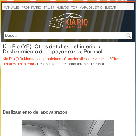
MANUALES
PROPIETARIO
TALLER
NUEVOS
TOP
MAPA DEL SITIO
BUSCAR
Kia Rio (YB): Otros detalles del interior /
Deslizamiento del apoyabrazos, Parasol
Kia Rio (YB) Manual del propietario
/
Características de vehículo
/
Otros
detalles del interior
/ Deslizamiento del apoyabrazos, Parasol
Deslizamiento del apoyabrazos