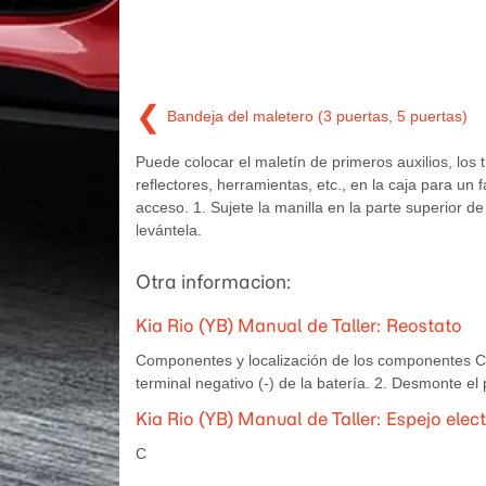
❮
Bandeja del maletero (3 puertas, 5 puertas)
Puede colocar el maletín de primeros auxilios, los 
reflectores, herramientas, etc., en la caja para un fá
acceso. 1. Sujete la manilla en la parte superior de
levántela.
Otra informacion:
Kia Rio (YB) Manual de Taller: Reostato
Componentes y localización de los componentes C
terminal negativo (-) de la batería. 2. Desmonte el 
Kia Rio (YB) Manual de Taller: Espejo elect
C