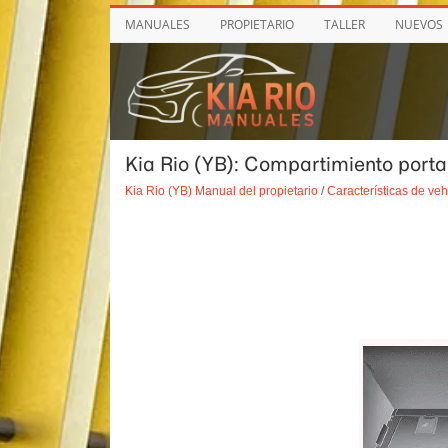
MANUALES
PROPIETARIO
TALLER
NUEVOS
Kia Rio (YB): Compartimiento porta
Kia Rio (YB) Manual del propietario
/
Características de veh