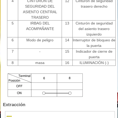
4
CINTURÓN DE
12
Cinturón de seguridad
SEGURIDAD DEL
trasero derecho
ASIENTO CENTRAL
TRASERO
5
IRBAG DEL
13
Cinturón de seguridad
ACOMPAÑANTE
del asiento trasero
izquierdo
6
Modo de peligro
14
Interruptor de bloqueo de
la puerta
7
-
15
Indicador de cierre de
puerta
8
masa
16
ILUMINACIÓN (-)
Extracción