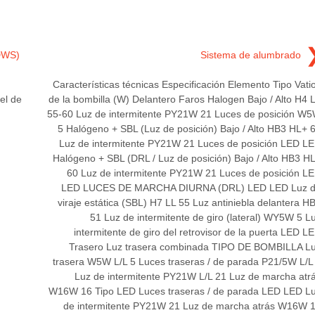
LDWS)
Sistema de alumbrado
Características técnicas Especificación Elemento Tipo Vati
el de
de la bombilla (W) Delantero Faros Halogen Bajo / Alto H4 
55-60 Luz de intermitente PY21W 21 Luces de posición W
5 Halógeno + SBL (Luz de posición) Bajo / Alto HB3 HL+ 
Luz de intermitente PY21W 21 Luces de posición LED L
Halógeno + SBL (DRL / Luz de posición) Bajo / Alto HB3 H
60 Luz de intermitente PY21W 21 Luces de posición L
LED LUCES DE MARCHA DIURNA (DRL) LED LED Luz 
viraje estática (SBL) H7 LL 55 Luz antiniebla delantera H
51 Luz de intermitente de giro (lateral) WY5W 5 L
intermitente de giro del retrovisor de la puerta LED L
Trasero Luz trasera combinada TIPO DE BOMBILLA L
trasera W5W L/L 5 Luces traseras / de parada P21/5W L/L
Luz de intermitente PY21W L/L 21 Luz de marcha atr
W16W 16 Tipo LED Luces traseras / de parada LED LED L
de intermitente PY21W 21 Luz de marcha atrás W16W 