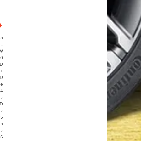
❯
os
LL
5W
60
ED
L+
ED
de
B4
uz
ED
uz
 5
ás
uz
16