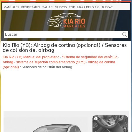
MANUALES
PROPIETARIO
TALLER
NUEVOS
TOP
MAPA DEL SITIO
BUSCAR
Kia Rio (YB): Airbag de cortina (opcional) / Sensores
de colisión del airbag
Kia Rio (YB) Manual del propietario
/
Sistema de seguridad del vehículo
/
Airbag - sistema de sujeción complementario (SRS)
/
Airbag de cortina
(opcional)
/ Sensores de colisión del airbag