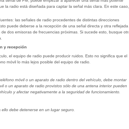
una señal de FM, puede empezar a aparecer una señal más potente
e la radio está diseñada para captar la señal más clara. En este caso,
uentes: las señales de radio procedentes de distintas direcciones
sto puede deberse a la recepción de una señal directa y otra reflejada
 de dos emisoras de frecuencias próximas. Si sucede esto, busque otr
.
ón y recepción
ulo, el equipo de radio puede producir ruidos. Esto no significa que el
fono móvil lo más lejos posible del equipo de radio.
 teléfono móvil o un aparato de radio dentro del vehículo, debe montar
il o un aparato de radio provistos sólo de una antena interior pueden
vehículo y afectar negativamente a la seguridad de funcionamiento.
a ello debe detenerse en un lugar seguro.