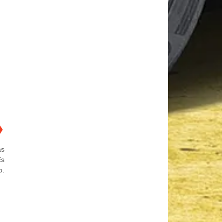
❯
as
Es
o.