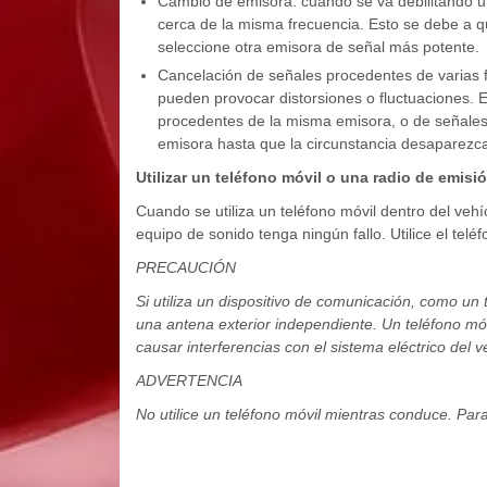
Cambio de emisora: cuando se va debilitando 
cerca de la misma frecuencia. Esto se debe a qu
seleccione otra emisora de señal más potente.
Cancelación de señales procedentes de varias f
pueden provocar distorsiones o fluctuaciones. E
procedentes de la misma emisora, o de señales
emisora hasta que la circunstancia desaparezca
Utilizar un teléfono móvil o una radio de emisi
Cuando se utiliza un teléfono móvil dentro del vehíc
equipo de sonido tenga ningún fallo. Utilice el telé
PRECAUCIÓN
Si utiliza un dispositivo de comunicación, como un
una antena exterior independiente. Un teléfono móv
causar interferencias con el sistema eléctrico del 
ADVERTENCIA
No utilice un teléfono móvil mientras conduce. Par