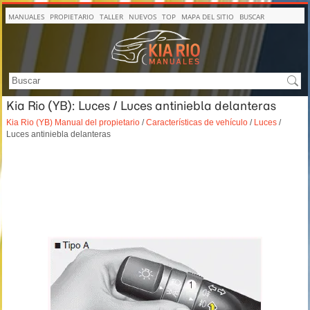
MANUALES
PROPIETARIO
TALLER
NUEVOS
TOP
MAPA DEL SITIO
BUSCAR
Kia Rio (YB): Luces / Luces antiniebla delanteras
Kia Rio (YB) Manual del propietario
/
Características de vehículo
/
Luces
/
Luces antiniebla delanteras