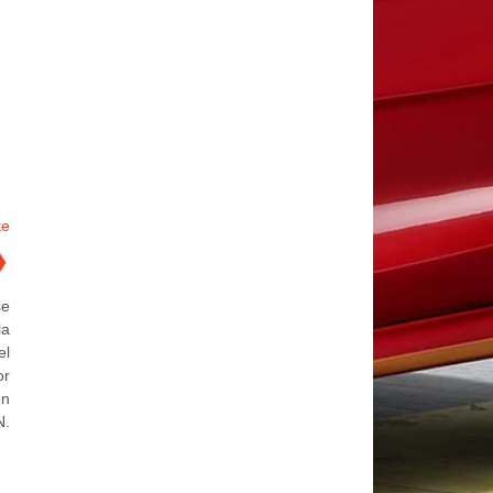
te
❯
se
la
el
or
en
N.