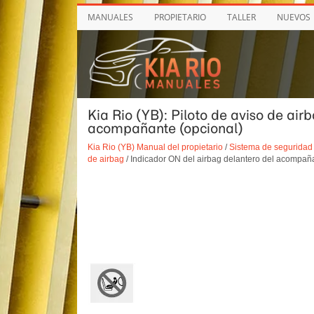
MANUALES
PROPIETARIO
TALLER
NUEVOS
Kia Rio (YB): Piloto de aviso de air
acompañante (opcional)
Kia Rio (YB) Manual del propietario
/
Sistema de seguridad 
de airbag
/ Indicador ON del airbag delantero del acompaña