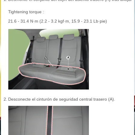
Tightening torque :
21.6 - 31.4 N·m (2.2 - 3.2 kgf·m, 15.9 - 23.1 Lb·pie)
2.
Desconecte el cinturón de seguridad central trasero (A).