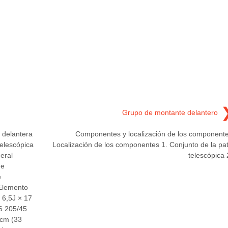
Grupo de montante delantero
 delantera
Componentes y localización de los component
elescópica
Localización de los componentes 1. Conjunto de la pa
eral
telescópica 
de
e
Elemento
 6,5J × 17
6 205/45
/cm (33