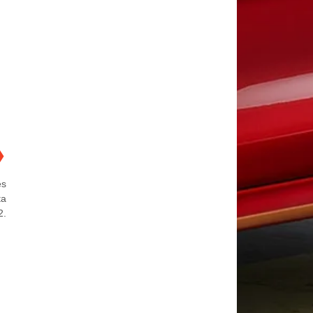
❯
es
ta
2.