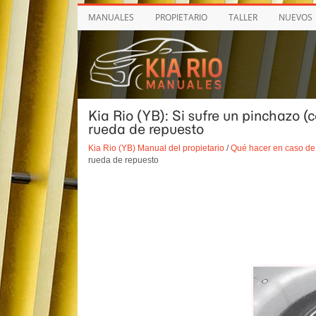
MANUALES
PROPIETARIO
TALLER
NUEVOS
Kia Rio (YB): Si sufre un pinchazo (
rueda de repuesto
Kia Rio (YB) Manual del propietario
/
Qué hacer en caso de
rueda de repuesto