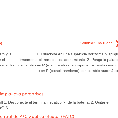
o)
Cambiar una rueda
ato y la
1. Estacione en una superficie horizontal y apliq
 el
firmemente el freno de estacionamiento. 2. Ponga la palan
sacar las
de cambio en R (marcha atrás) si dispone de cambio manu
o en P (estacionamiento) con cambio automátic
limpia-lava parabrisas
1. Desconecte el terminal negativo (-) de la batería. 2. Quitar el
e") 3.
ontrol de A/C y del calefactor (FATC)