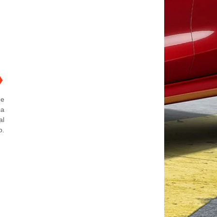
❯
ue
ca
al
o.