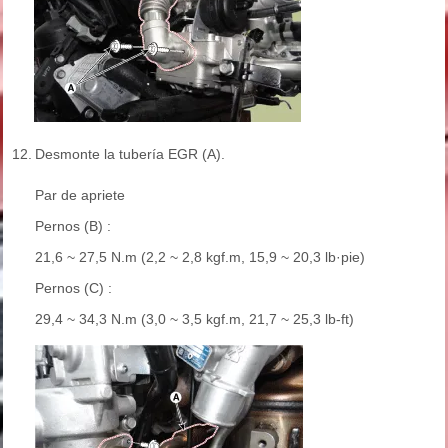
12.
Desmonte la tubería EGR (A).
Par de apriete
Pernos (B) :
21,6 ~ 27,5 N.m (2,2 ~ 2,8 kgf.m, 15,9 ~ 20,3 lb·pie)
Pernos (C) :
29,4 ~ 34,3 N.m (3,0 ~ 3,5 kgf.m, 21,7 ~ 25,3 lb-ft)