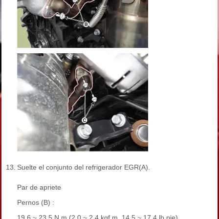
13.
Suelte el conjunto del refrigerador EGR(A).
Par de apriete
Pernos (B) :
19,6 ~ 23,5 N.m (2,0 ~ 2,4 kgf.m, 14,5 ~ 17,4 lb.pie)