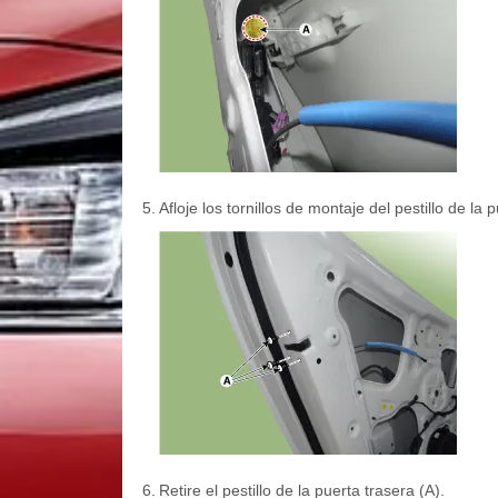
5.
Afloje los tornillos de montaje del pestillo de la 
6.
Retire el pestillo de la puerta trasera (A).