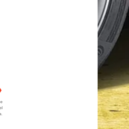
❯
de
el
a.