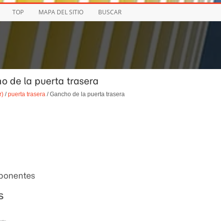
TOP
MAPA DEL SITIO
BUSCAR
ho de la puerta trasera
r)
/
puerta trasera
/ Gancho de la puerta trasera
mponentes
S