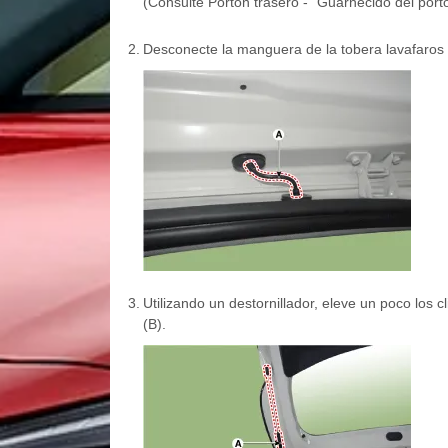
(Consulte Portón trasero - "Guarnecido del portó
2.
Desconecte la manguera de la tobera lavafaros (A
3.
Utilizando un destornillador, eleve un poco los 
(B).