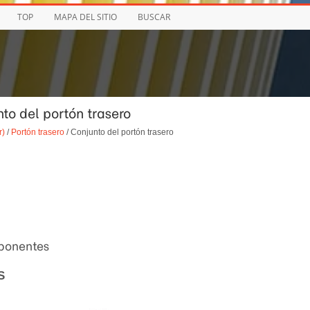
TOP
MAPA DEL SITIO
BUSCAR
nto del portón trasero
r)
/
Portón trasero
/ Conjunto del portón trasero
mponentes
S