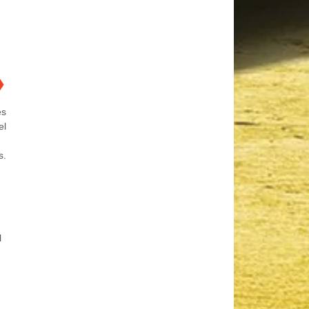
❯
es
el
ón
s.
l