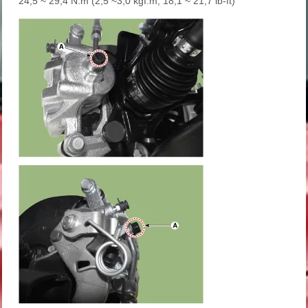
24,5 ~ 29,4 N.m (2,5 ~3,0 kgf.m, 18,1 ~ 21,7 lb-ft)