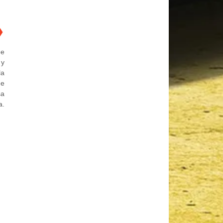
❯
de
 y
la
ue
sa
a.