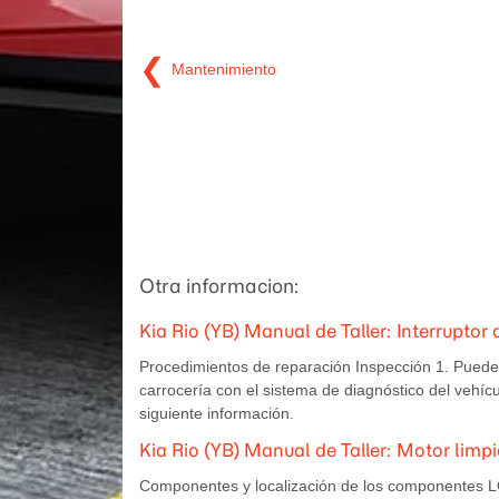
❮
Mantenimiento
Otra informacion:
Kia Rio (YB) Manual de Taller: Interrupto
Procedimientos de reparación Inspección 1. Pueden 
carrocería con el sistema de diagnóstico del vehí
siguiente información.
Kia Rio (YB) Manual de Taller: Motor limp
Componentes y localización de los componente