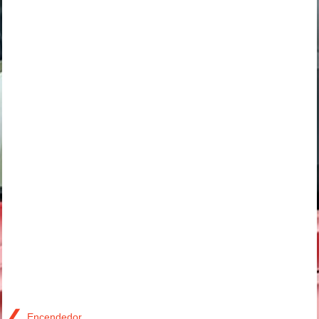
❮
Encendedor