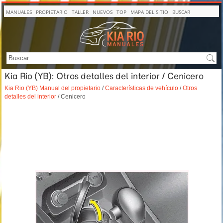
MANUALES
PROPIETARIO
TALLER
NUEVOS
TOP
MAPA DEL SITIO
BUSCAR
Kia Rio (YB): Otros detalles del interior / Cenicero
Kia Rio (YB) Manual del propietario
/
Características de vehículo
/
Otros
detalles del interior
/ Cenicero