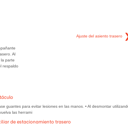
Ajuste del asiento trasero
ompañante
asero. Al
 la parte
l respaldo
itáculo
 guantes para evitar lesiones en las manos. • Al desmontar utilizand
vuelva las herrami
xiliar de estacionamiento trasero