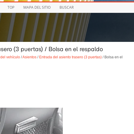
TOP
MAPA DEL SITIO
BUSCAR
asero (3 puertas) / Bolsa en el respaldo
del vehículo
/
Asientos
/
Entrada del asiento trasero (3 puertas)
/ Bolsa en el