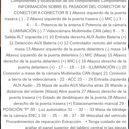
Componentes y localización de los componentes Componentes
INFORMACIÓN SOBRE EL PASADOR DEL CONECTOR N°
CONECTOR A CONECTOR B 1 Altavoz izquierdo de la puerta
trasera (-) - 2 Altavoz izquierdo de la puerta trasera (-) MIC (-) 3 - -
4 - - 5 - Potencia de la antena 6 Potencia de la cámara
ILUMINACIÓN (-) 7 Videocámara Multimedia CAN (alto) 8 - - 9 -
Salida ALT izquierda (+) 10 Entrada derecha AUX Audio Batería (+)
11 Detención AUX Batería (+) 12 Controlador remoto del volante
masa 13 Altavoz izquierdo de la puerta delantera (-) masa 14
Altavoz izquierdo de la puerta delantera (-) MIC (Masa) 15 Altavoz
derecho de la puerta delantero (+) MIC (-) 16 Altavoz derecho de la
puerta delantero (+) - 17 - - 18 - - 19 - ILUMINACIÓN (-) 20
Conexión a masa de la cámara Multimedia CAN (bajo) 21 Conexión
a tierra de la videocámara - 22 - ACC 23 - - 24 Entrada izquierda
AUX Audio - 25 Masa de audio AUX Marcha atrás 26 Mando a
distancia del volante (Masa) Abre puerta 27 Altavoz derecho de la
puerta trasera (+) Estado de desbloqueo de la puerta 28 Altavoz
derecho de la puerta trasera (+) Estacionamiento manual 29 -
POSICIÓN "P" 30 - Luz automática 31 - - 32 - - 33 Masa de blindaje
de la cámara ENC 1 34 - - 35 - - 36 - 37 - 38 Velocidad del vehículo
Procedimientos de reparación Extracción • Tenga cuidado de no
arañar el panel superior del tablero central ni las piezas