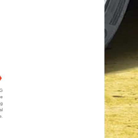
❯
AG
de
ag
al
e.