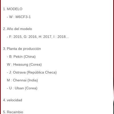
1.
MODELO
- W : M6CF3-1
2.
Año del modelo
- F: 2015, G: 2016, H: 2017, I : 2018...
3.
Planta de producción
- B: Pekín (China)
W : Hwasung (Corea)
- J: Ostrava (República Checa)
M : Chennai (India)
- U : Ulsan (Corea)
4.
velocidad
5.
Recambio