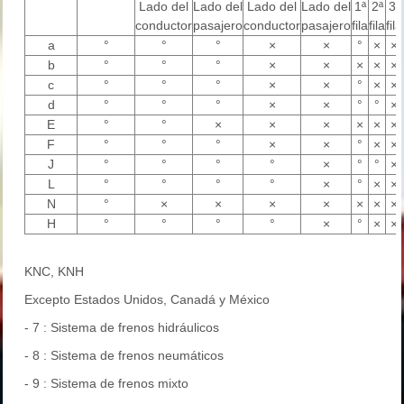
Lado del
Lado del
Lado del
Lado del
1ª
2ª
3ª
conductor
pasajero
conductor
pasajero
fila
fila
fila
a
°
°
°
×
×
°
×
×
b
°
°
°
×
×
×
×
×
c
°
°
°
×
×
°
×
×
d
°
°
°
×
×
°
°
×
E
°
°
×
×
×
×
×
×
F
°
°
°
×
×
°
×
×
J
°
°
°
°
×
°
°
×
L
°
°
°
°
×
°
×
×
N
°
×
×
×
×
×
×
×
H
°
°
°
°
×
°
×
×
KNC, KNH
Excepto Estados Unidos, Canadá y México
- 7 : Sistema de frenos hidráulicos
- 8 : Sistema de frenos neumáticos
- 9 : Sistema de frenos mixto