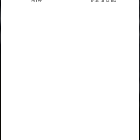
MYW
Más amarillo