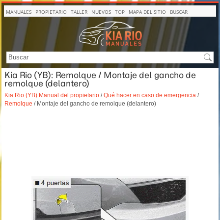
MANUALES
PROPIETARIO
TALLER
NUEVOS
TOP
MAPA DEL SITIO
BUSCAR
Kia Rio (YB): Remolque / Montaje del gancho de
remolque (delantero)
Kia Rio (YB) Manual del propietario
/
Qué hacer en caso de emergencia
/
Remolque
/ Montaje del gancho de remolque (delantero)