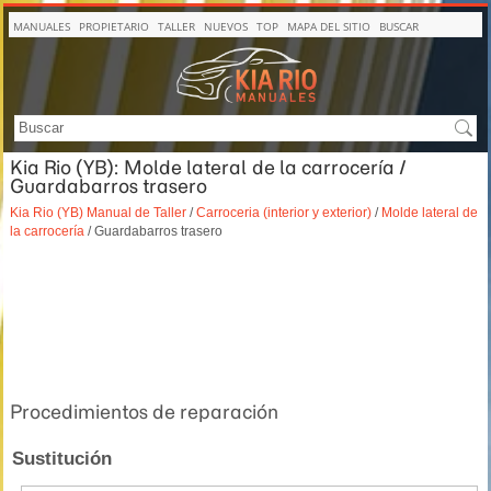
MANUALES
PROPIETARIO
TALLER
NUEVOS
TOP
MAPA DEL SITIO
BUSCAR
Kia Rio (YB): Molde lateral de la carrocería /
Guardabarros trasero
Kia Rio (YB) Manual de Taller
/
Carroceria (interior y exterior)
/
Molde lateral de
la carrocería
/ Guardabarros trasero
Procedimientos de reparación
Sustitución